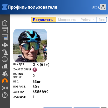
Профиль пользователя
Вход
Результаты
Мощность
Рейтинг
Вес
O K (67+)
РАЙДЕР
E
Z-КАТЕГОРИЯ
RACING
0
SCORE
63
кг
ВЕС
60+
ВОЗРАСТ
6556899
ZWIFTID
1
ЗАЕЗДОВ