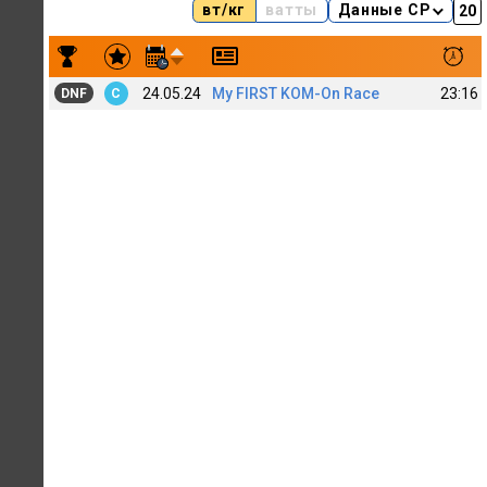
вт/кг
ватты
Данные CP
Результаты заездов O K (67+)
24.05.24
My FIRST KOM-On Race
23:16
DNF
C