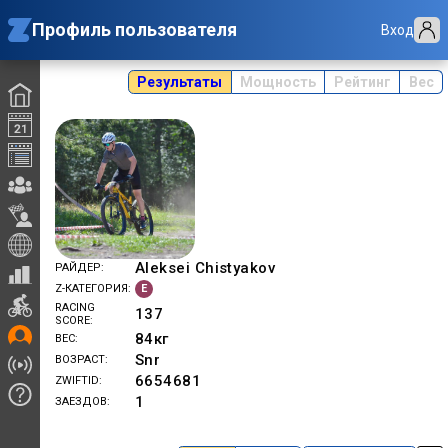
Профиль пользователя
Вход
Результаты
Мощность
Рейтинг
Вес
Aleksei Chistyakov
РАЙДЕР
E
Z-КАТЕГОРИЯ
RACING
137
SCORE
84
кг
ВЕС
Snr
ВОЗРАСТ
6654681
ZWIFTID
1
ЗАЕЗДОВ