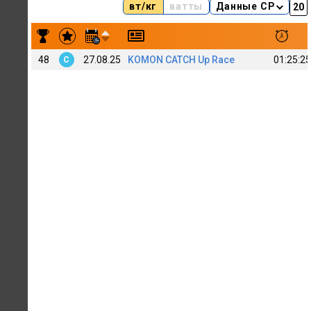
вт/кг
ватты
Данные CP
Результаты заездов Aleksei Chistyakov
48
27.08.25
KOMON CATCH Up Race
01:25:25
C