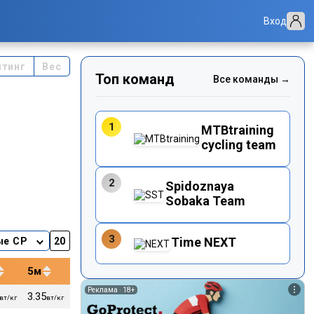
Вход
йтинг
Вес
Топ команд
Все команды →
1
MTBtraining
cycling team
2
Spidoznaya
Sobaka Team
3
Time NEXT
ые CP
5м
12м
20м
40м
Реклама ·
18+
3.35
3.18
3.12
2.92
106
52
вт/кг
вт/кг
вт/кг
вт/кг
вт/кг
уд/м
кг