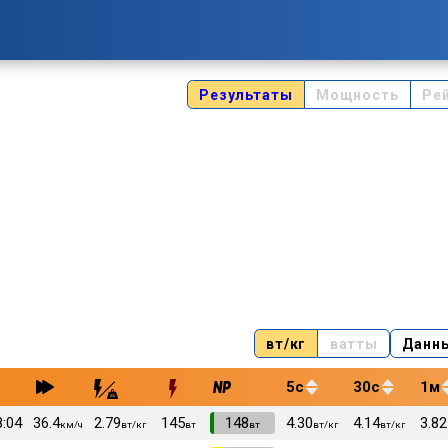
Результаты
Мощность
Ре
вт/кг
ватты
Данн
5с
30с
1м
8:04
36.4
2.79
145
VI
148
4.30
4.14
3.82
км/ч
вт/кг
вт
вт
вт/кг
вт/кг