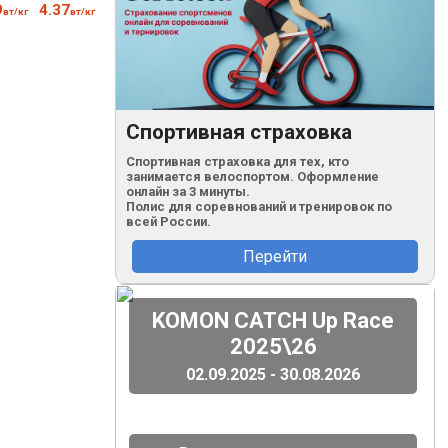
9
4.37
3.80
3.40
3.11
159
52
вт/кг
вт/кг
вт/кг
вт/кг
вт/кг
уд/м
кг
Спортивная страховка
Спортивная страховка для тех, кто
занимается велоспортом. Оформление
онлайн за 3 минуты.
Полис для соревнований и тренировок по
всей России.
Перейти
(
)
KOMON CATCH Up Race
2025\26
02.09.2025 - 30.08.2026