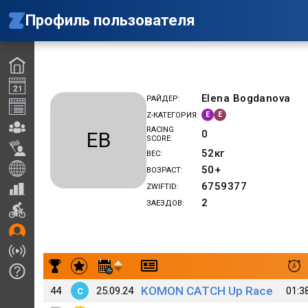
Профиль пользователя
Elena Bogdanova
РАЙДЕР
E
E
Z-КАТЕГОРИЯ
RACING
EB
0
SCORE
52
кг
ВЕС
50+
ВОЗРАСТ
6759377
ZWIFTID
2
ЗАЕЗДОВ
Результаты заездов Elena Bogdanova
KOMON CATCH Up Race
44
25.09.24
01:3
C