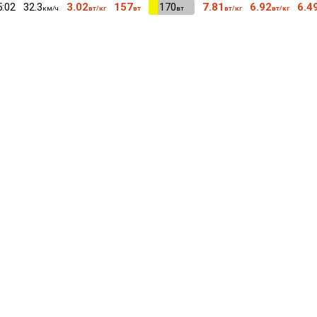
5:02
32.3
3.02
157
VI
170
7.81
6.92
6.4
км/ч
вт/кг
вт
вт
вт/кг
вт/кг