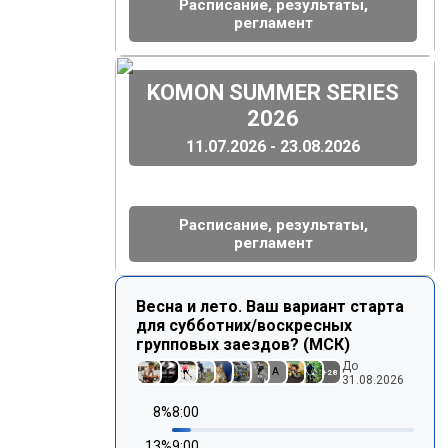
Расписание, результаты,
регламент
(
)
KOMON SUMMER SERIES
2026
11.07.2026 - 23.08.2026
Расписание, результаты,
регламент
Весна и лето. Ваш вариант старта
для субботних/воскресных
групповых заездов? (МСК)
До
A
+
28
31.08.2026
8
%
8:00
13
%
9:00