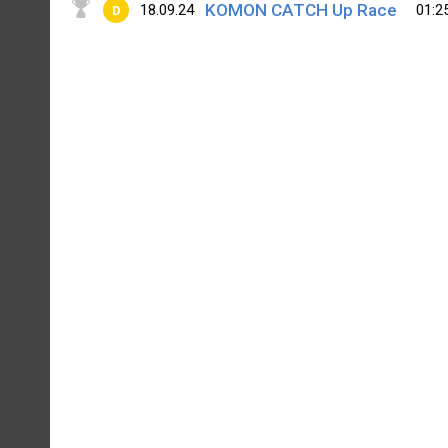
KOMON CATCH Up Race
18.09.24
01:2
D