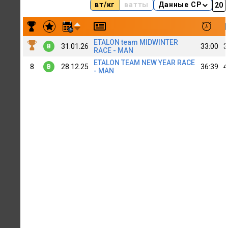
вт/кг
ватты
Данные CP
Результаты заездов Aleksandr Burlev
ETALON team MIDWINTER
31.01.26
33:00
3
B
RACE - MAN
ETALON TEAM NEW YEAR RACE
8
28.12.25
36:39
4
B
- MAN