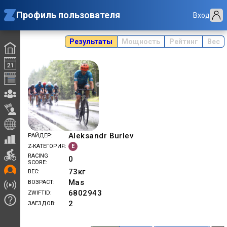
Профиль пользователя
Вход
Результаты
Мощность
Рейтинг
Вес
Aleksandr Burlev
РАЙДЕР
E
Z-КАТЕГОРИЯ
RACING
0
SCORE
73
кг
ВЕС
Mas
ВОЗРАСТ
6802943
ZWIFTID
2
ЗАЕЗДОВ