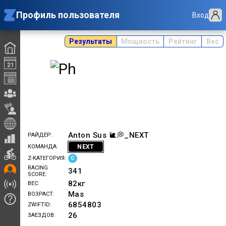
Профиль пользователя
Вход
Результаты
Мощность
Рейтинг
Вес
Anton Sus 🐌💭_NEXT
РАЙДЕР
NEXT
КОМАНДА
C
Z-КАТЕГОРИЯ
RACING
341
SCORE
82
кг
ВЕС
Mas
ВОЗРАСТ
6854803
ZWIFTID
26
ЗАЕЗДОВ