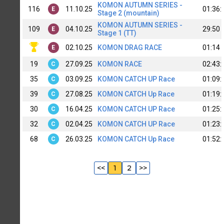
KOMON AUTUMN SERIES -
116
11.10.25
01:36:
E
Stage 2 (mountain)
KOMON AUTUMN SERIES -
109
04.10.25
29:50
E
Stage 1 (TT)
02.10.25
KOMON DRAG RACE
01:14
E
19
27.09.25
KOMON RACE
02:43:
C
35
03.09.25
KOMON CATCH UP Race
01:09:
C
39
27.08.25
KOMON CATCH Up Race
01:19:
C
30
16.04.25
KOMON CATCH UP Race
01:25:
C
32
02.04.25
KOMON CATCH UP Race
01:23:
C
68
26.03.25
KOMON CATCH Up Race
01:52:
C
<<
1
2
>>