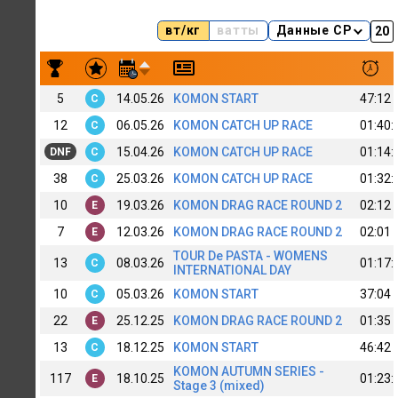
вт/кг
ватты
Данные CP
Результаты заездов Anton Sus
5
14.05.26
KOMON START
47:12
C
12
06.05.26
KOMON CATCH UP RACE
01:40:
C
15.04.26
KOMON CATCH UP RACE
01:14:
DNF
C
38
25.03.26
KOMON CATCH UP RACE
01:32:
C
10
19.03.26
KOMON DRAG RACE ROUND 2
02:12
E
7
12.03.26
KOMON DRAG RACE ROUND 2
02:01
E
TOUR De PASTA - WOMENS
13
08.03.26
01:17:
C
INTERNATIONAL DAY
10
05.03.26
KOMON START
37:04
C
22
25.12.25
KOMON DRAG RACE ROUND 2
01:35
E
13
18.12.25
KOMON START
46:42
C
KOMON AUTUMN SERIES -
117
18.10.25
01:23:
E
Stage 3 (mixed)