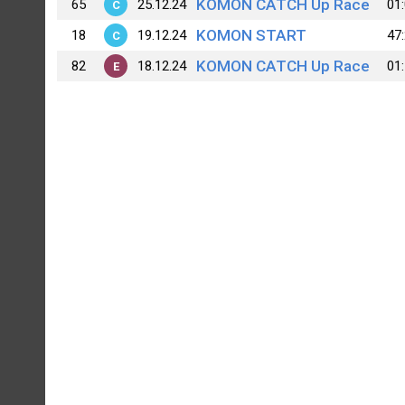
KOMON CATCH Up Race
65
25.12.24
01
C
KOMON START
18
19.12.24
47
C
KOMON CATCH Up Race
82
18.12.24
01
E