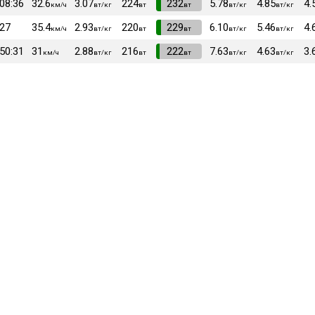
:08:36
32.6
3.07
224
VI
232
5.78
4.85
4.
км/ч
вт/кг
вт
вт
вт/кг
вт/кг
:27
35.4
2.93
220
VI
229
6.10
5.46
4.
км/ч
вт/кг
вт
вт
вт/кг
вт/кг
:50:31
31
2.88
216
VI
222
7.63
4.63
3.
км/ч
вт/кг
вт
вт
вт/кг
вт/кг