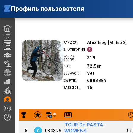
Профиль пользователя
Alex Bog [MTBtr2]
РАЙДЕР
E
Z-КАТЕГОРИЯ
RACING
319
SCORE
72.5
кг
ВЕС
Vet
ВОЗРАСТ
6888889
ZWIFTID
15
ЗАЕЗДОВ
Результаты заездов Alex Bog [MTBtr2]
TOUR De PASTA -
WOMENS
5
08.03.26
01
C