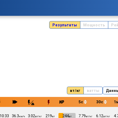
Результаты
Мощность
Ре
вт/кг
ватты
Данн
5с
30с
1
:10:33
36.3
3.02
219
VI
244
7.79
6.12
4.
км/ч
вт/кг
вт
вт
вт/кг
вт/кг