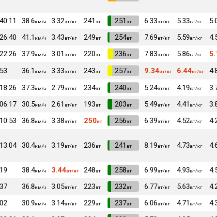
:40:11
38.6
3.32
241
VI
251
6.33
5.33
5.
км/ч
вт/кг
вт
вт
вт/кг
вт/кг
:26:40
41.1
3.43
249
VI
254
7.69
5.59
4.
км/ч
вт/кг
вт
вт
вт/кг
вт/кг
:22:26
37.9
3.01
220
VI
236
7.83
5.86
5.
км/ч
вт/кг
вт
вт
вт/кг
вт/кг
:53
36.1
3.33
243
VI
257
9.34
6.44
4.
км/ч
вт/кг
вт
вт
вт/кг
вт/кг
:18:26
37.3
2.79
234
VI
240
5.24
4.19
3.
км/ч
вт/кг
вт
вт
вт/кг
вт/кг
:06:17
30.5
2.61
193
VI
203
5.49
4.41
3.
км/ч
вт/кг
вт
вт
вт/кг
вт/кг
:10:53
36.8
3.38
250
VI
256
6.39
4.52
4.
км/ч
вт/кг
вт
вт
вт/кг
вт/кг
:13:04
30.4
3.19
236
VI
241
8.19
4.73
4.
км/ч
вт/кг
вт
вт
вт/кг
вт/кг
:19
38.4
3.44
248
VI
258
6.99
4.93
4.
км/ч
вт/кг
вт
вт
вт/кг
вт/кг
:37
36.8
3.05
223
VI
232
6.77
5.63
4.
км/ч
вт/кг
вт
вт
вт/кг
вт/кг
:02
30.9
3.14
229
VI
237
6.06
4.71
4.
км/ч
вт/кг
вт
вт
вт/кг
вт/кг