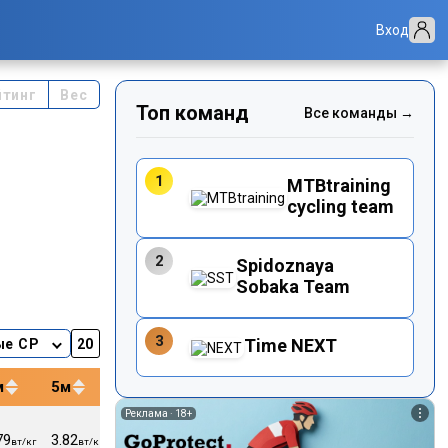
Вход
йтинг
Вес
Топ команд
Все команды →
1
MTBtraining
cycling team
2
Spidoznaya
Sobaka Team
3
Time NEXT
ые CP
м
5м
12м
20м
40м
Реклама ·
18+
79
3.82
3.56
3.47
3.31
136
72.5
вт/кг
вт/кг
вт/кг
вт/кг
вт/кг
уд/м
кг