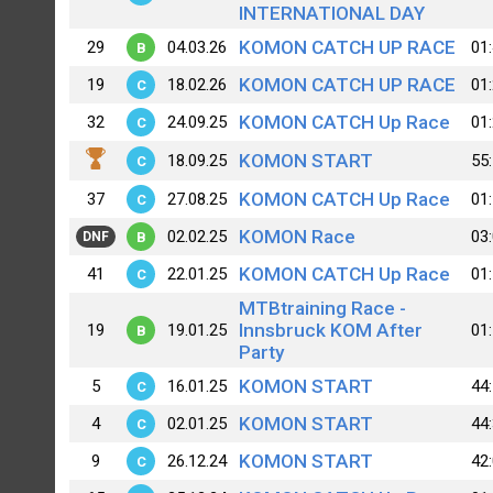
INTERNATIONAL DAY
KOMON CATCH UP RACE
29
04.03.26
01
B
KOMON CATCH UP RACE
19
18.02.26
01
C
KOMON CATCH Up Race
32
24.09.25
01
C
KOMON START
18.09.25
55
C
KOMON CATCH Up Race
37
27.08.25
01
C
KOMON Race
02.02.25
03
B
DNF
KOMON CATCH Up Race
41
22.01.25
01
C
MTBtraining Race -
Innsbruck KOM After
19
19.01.25
01
B
Party
KOMON START
5
16.01.25
44
C
KOMON START
4
02.01.25
44
C
KOMON START
9
26.12.24
42
C