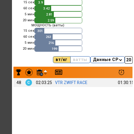
15 сек
3.9
60 сек
3.42
5 мин
2.81
20 мин
2.59
МОЩНОСТЬ (ватты)
15 сек
301
60 сек
263
5 мин
216
20 мин
199
вт/кг
ватты
Данные CP
Результаты заездов Viacheslav Lyukshin 137
48
02.03.25
VTR ZWIFT RACE
01:30:15
C