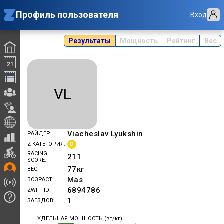
Профиль пользователя
Вход
Результаты
Мощность
Рейтинг
Вес
VL
Viacheslav Lyukshin
РАЙДЕР
D
Z-КАТЕГОРИЯ
RACING
211
SCORE
77
кг
ВЕС
Mas
ВОЗРАСТ
6894786
ZWIFTID
1
ЗАЕЗДОВ
УДЕЛЬНАЯ МОЩНОСТЬ (вт/кг)