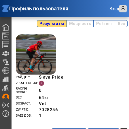
Профиль пользователя
Вход
Результаты
Мощность
Рейтинг
Вес
Slava Pride
РАЙДЕР
E
Z-КАТЕГОРИЯ
RACING
0
SCORE
64
кг
ВЕС
Vet
ВОЗРАСТ
7028256
ZWIFTID
1
ЗАЕЗДОВ