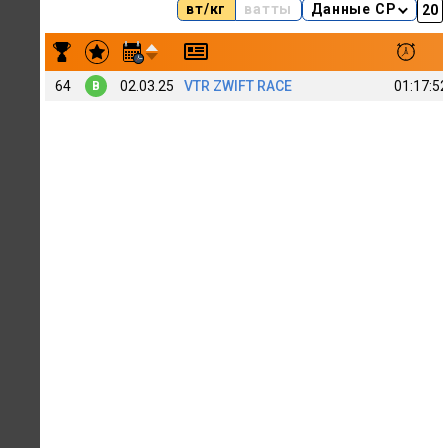
вт/кг
ватты
Данные CP
Результаты заездов Viacheslav Pronin 108
64
02.03.25
VTR ZWIFT RACE
01:17:52
B