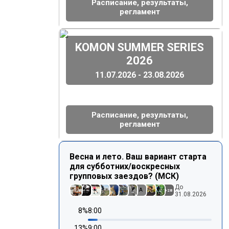
Расписание, результаты,
регламент
(
)
KOMON SUMMER SERIES
2026
11.07.2026 - 23.08.2026
Расписание, результаты,
регламент
Весна и лето. Ваш вариант старта
для субботних/воскресных
групповых заездов? (МСК)
До
A
+
28
31.08.2026
8
%
8:00
13
%
9:00