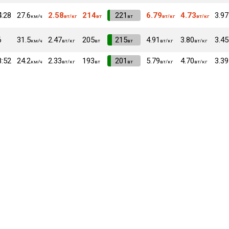
4:28
27.6
2.58
214
VI
221
6.79
4.73
3.97
км/ч
вт/кг
вт
вт
вт/кг
вт/кг
6
31.5
2.47
205
VI
215
4.91
3.80
3.45
км/ч
вт/кг
вт
вт
вт/кг
вт/кг
8:52
24.2
2.33
193
VI
201
5.79
4.70
3.39
км/ч
вт/кг
вт
вт
вт/кг
вт/кг