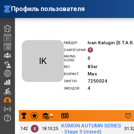
Профиль пользователя
Ivan Kalugin [S.T.A.R.
РАЙДЕР
E
Z-КАТЕГОРИЯ
RACING
IK
0
SCORE
83
кг
ВЕС
Mas
ВОЗРАСТ
7250024
ZWIFTID
4
ЗАЕЗДОВ
Результаты заездов Ivan Kalugin [S.T.A.R.S.] [C]
KOMON AUTUMN SERIES
142
18.10.25
01:3
E
- Stage 3 (mixed)