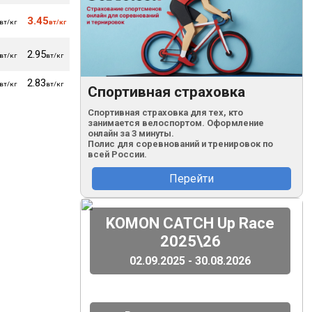
3.45
2.88
2.76
2.60
165
83
вт/кг
вт/кг
вт/кг
вт/кг
вт/кг
уд/м
кг
2.95
2.72
2.62
175
83
вт/кг
вт/кг
вт/кг
вт/кг
уд/м
кг
2.83
2.72
2.59
2.44
162
83
вт/кг
вт/кг
вт/кг
вт/кг
вт/кг
уд/м
кг
Спортивная страховка
Спортивная страховка для тех, кто
занимается велоспортом. Оформление
онлайн за 3 минуты.
Полис для соревнований и тренировок по
всей России.
Перейти
(
)
KOMON CATCH Up Race
2025\26
02.09.2025 - 30.08.2026