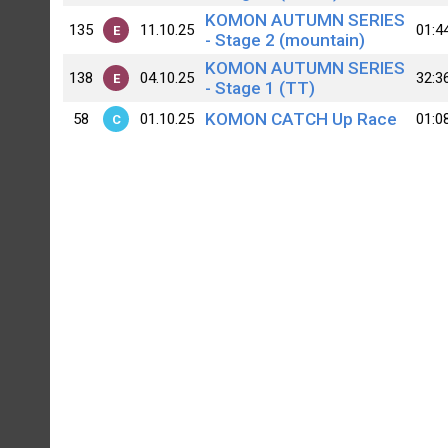
KOMON AUTUMN SERIES
135
11.10.25
01:4
E
- Stage 2 (mountain)
KOMON AUTUMN SERIES
138
04.10.25
32:3
E
- Stage 1 (TT)
KOMON CATCH Up Race
58
01.10.25
01:0
C