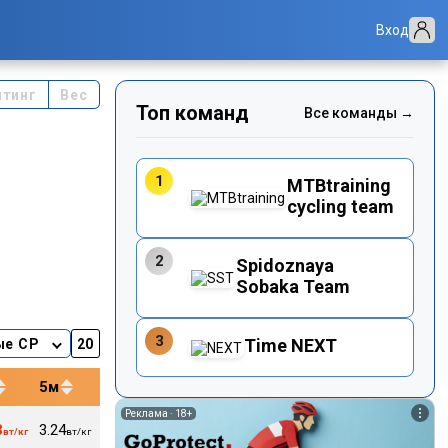
Вход
йтинг
Вес
Топ команд
Все команды →
1
MTBtraining
cycling team
2
Spidoznaya
Sobaka Team
3
Time NEXT
ые CP
5м
12м
20м
40м
Реклама ·
18+
3
3.24
2.68
2.55
2.41
171
83
вт/кг
вт/кг
вт/кг
вт/кг
вт/кг
уд/м
кг