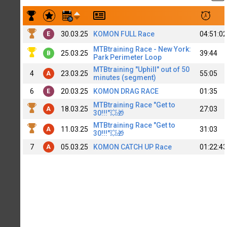
Результаты заездов Serj XJlbl30B
30.03.25
KOMON FULL Race
04:51:02
E
MTBtraining Race - New York:
25.03.25
39:44
B
Park Perimeter Loop
MTBtraining "Uphill" out of 50
4
23.03.25
55:05
A
minutes (segment)
6
20.03.25
KOMON DRAG RACE
01:35
E
MTBtraining Race "Get to
18.03.25
27:03
A
30!!!"💥🎁
MTBtraining Race "Get to
11.03.25
31:03
A
30!!!"💥🎁
7
05.03.25
KOMON CATCH UP Race
01:22:43
A