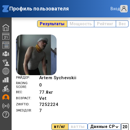
Профиль пользователя
Вход
Результаты
Мощность
Рейтинг
Вес
Artem Sychevskii
РАЙДЕР
RACING
0
SCORE
77.8
кг
ВЕС
Vet
ВОЗРАСТ
7252224
ZWIFTID
7
ЗАЕЗДОВ
вт/кг
ватты
Данные CP