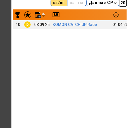
вт/кг
ватты
Данные CP
Результаты заездов Alexandr Krylov
10
03.09.25
KOMON CATCH UP Race
01:04:23
D