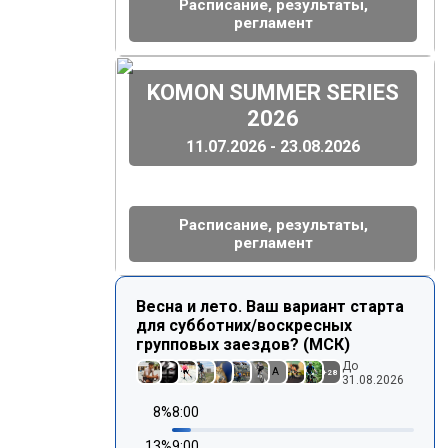
Расписание, результаты,
регламент
(
)
KOMON SUMMER SERIES
2026
11.07.2026 - 23.08.2026
Расписание, результаты,
регламент
Весна и лето. Ваш вариант старта
для субботних/воскресных
групповых заездов? (МСК)
До
A
+
28
31.08.2026
8
%
8:00
13
%
9:00