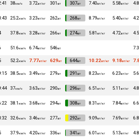
2:41
38
3.72
301
VI
307
7.40
5.58
4.
км/ч
вт/кг
вт
вт
вт/кг
вт/кг
8:43
25.2
3.23
262
VI
268
8.79
5.40
4.
км/ч
вт/кг
вт
вт
вт/кг
вт/кг
4
37.8
3.28
266
VI
274
5.81
4.72
4.
км/ч
вт/кг
вт
вт
вт/кг
вт/кг
6
51.6
6.74
546
7.
км/ч
вт/кг
вт
5
52.2
7.77
629
VI
644
10.22
9.18
7.
км/ч
вт/кг
вт
вт
вт/кг
вт/кг
9:15
38.5
3.49
279
VI
291
8.23
6.23
5.
км/ч
вт/кг
вт
вт
вт/кг
вт/кг
9:44
37
3.63
290
VI
296
6.51
5.11
4.
км/ч
вт/кг
вт
вт
вт/кг
вт/кг
6:22
38.1
3.68
294
VI
308
8.31
7.84
6.
км/ч
вт/кг
вт
вт
вт/кг
вт/кг
8:32
32.6
3.46
277
VI
292
9.09
7.69
6.
км/ч
вт/кг
вт
вт
вт/кг
вт/кг
5
37.9
4.20
336
VI
341
6.01
5.13
4.
км/ч
вт/кг
вт
вт
вт/кг
вт/кг