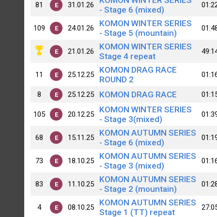
KOMON WINTER SERIES
81
31.01.26
01:2
E
- Stage 6 (mixed)
KOMON WINTER SERIES
109
24.01.26
01:4
E
- Stage 5 (mountain)
KOMON WINTER SERIES
21.01.26
49:1
E
Stage 4 repeat
KOMON DRAG RACE
11
25.12.25
01:1
E
ROUND 2
KOMON DRAG RACE
8
25.12.25
01:1
E
KOMON WINTER SERIES
105
20.12.25
01:3
E
- Stage 3(mixed)
KOMON AUTUMN SERIES
68
15.11.25
01:1
E
- Stage 6 (mixed)
KOMON AUTUMN SERIES
73
18.10.25
01:1
E
- Stage 3 (mixed)
KOMON AUTUMN SERIES
83
11.10.25
01:2
E
- Stage 2 (mountain)
KOMON AUTUMN SERIES
4
08.10.25
27:0
E
Stage 1 (TT) repeat