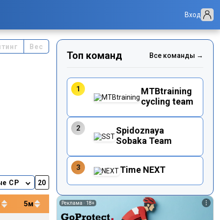
Вход
йтинг
Вес
Топ команд
Все команды →
1
MTBtraining
cycling team
2
Spidoznaya
Sobaka Team
3
Time NEXT
ые CP
м
5м
12м
20м
40м
Реклама ·
18+