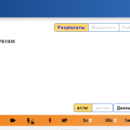
Результаты
Мощность
Ре
+]РВО&М
вт/кг
ватты
Данн
5с
30с
1