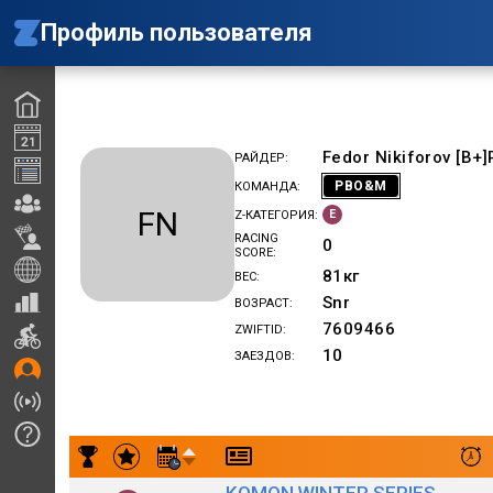
Профиль пользователя
Fedor Nikiforov [B
РАЙДЕР
РВО&M
КОМАНДА
FN
E
Z-КАТЕГОРИЯ
RACING
0
SCORE
81
кг
ВЕС
Snr
ВОЗРАСТ
7609466
ZWIFTID
10
ЗАЕЗДОВ
Результаты заездов Fedor Nikiforov [B+]РВО&М