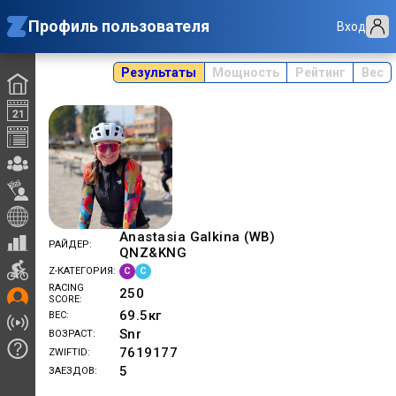
Профиль пользователя
Вход
Результаты
Мощность
Рейтинг
Вес
Anastasia Galkina (WB)
РАЙДЕР
QNZ&KNG
C
C
Z-КАТЕГОРИЯ
RACING
250
SCORE
69.5
кг
ВЕС
Snr
ВОЗРАСТ
7619177
ZWIFTID
5
ЗАЕЗДОВ