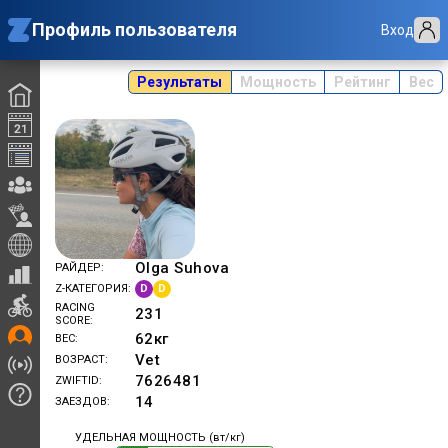
Профиль пользователя
Вход
Результаты
Мощность
Рейтинг
Вес
Olga Suhova
РАЙДЕР
D
D
Z-КАТЕГОРИЯ
RACING
231
SCORE
62
кг
ВЕС
Vet
ВОЗРАСТ
7626481
ZWIFTID
14
ЗАЕЗДОВ
УДЕЛЬНАЯ МОЩНОСТЬ (вт/кг)