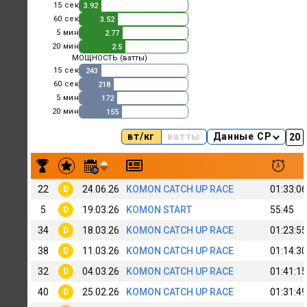
15 сек
3.92
60 сек
3.52
5 мин
2.77
20 мин
2.5
МОЩНОСТЬ (ватты)
15 сек
243
60 сек
218
5 мин
172
20 мин
155
вт/кг
ватты
Данные CP
Результаты заездов Olga Suhova
22
24.06.26
KOMON CATCH UP RACE
01:33:06
D
5
19.03.26
KOMON START
55:45
D
34
18.03.26
KOMON CATCH UP RACE
01:23:55
D
38
11.03.26
KOMON CATCH UP RACE
01:14:30
D
32
04.03.26
KOMON CATCH UP RACE
01:41:15
D
40
25.02.26
KOMON CATCH UP RACE
01:31:49
D