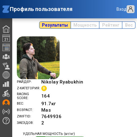
Профиль пользователя
Вход
Результаты
Мощность
Рейтинг
Вес
Nikolay Ryabukhin
РАЙДЕР
D
Z-КАТЕГОРИЯ
RACING
164
SCORE
91.7
кг
ВЕС
Mas
ВОЗРАСТ
7649936
ZWIFTID
2
ЗАЕЗДОВ
УДЕЛЬНАЯ МОЩНОСТЬ (вт/кг)