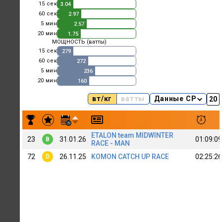
15 сек
3.04
60 сек
2.97
5 мин
2.57
20 мин
1.75
МОЩНОСТЬ (ватты)
15 сек
279
60 сек
272
5 мин
236
20 мин
160
вт/кг
ватты
Данные CP
Результаты заездов Nikolay Ryabukhin
ETALON team MIDWINTER
23
31.01.26
01:09:09
B
RACE - MAN
72
26.11.25
KOMON CATCH UP RACE
02:25:26
D