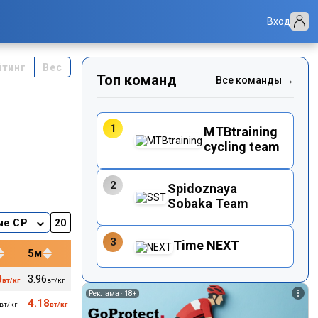
Вход
йтинг
Вес
Топ команд
Все команды →
1
MTBtraining
cycling team
2
Spidoznaya
Sobaka Team
ые CP
3
Time NEXT
5м
12м
20м
40м
0
3.96
3.65
3.57
3.48
157
84
вт/кг
вт/кг
вт/кг
вт/кг
вт/кг
уд/м
кг
Реклама ·
18+
4.18
3.98
3.78
3.67
160
84
вт/кг
вт/кг
вт/кг
вт/кг
вт/кг
уд/м
кг