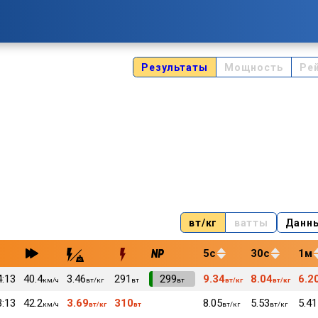
Результаты
Мощность
Ре
вт/кг
ватты
Данн
5с
30с
1м
4:13
40.4
3.46
291
VI
299
9.34
8.04
6.2
км/ч
вт/кг
вт
вт
вт/кг
вт/кг
3:13
42.2
3.69
310
8.05
5.53
5.41
км/ч
вт/кг
вт
вт/кг
вт/кг