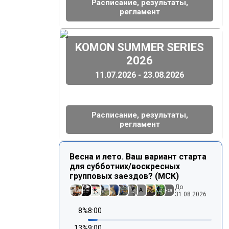
Расписание, результаты,
регламент
(
)
KOMON SUMMER SERIES
2026
11.07.2026 - 23.08.2026
Расписание, результаты,
регламент
Весна и лето. Ваш вариант старта
для субботних/воскресных
групповых заездов? (МСК)
До
A
+
28
31.08.2026
8
%
8:00
13
%
9:00