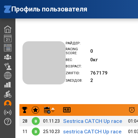
Профиль пользователя
РАЙДЕР
RACING
0
SCORE
0
кг
ВЕС
ВОЗРАСТ
767179
ZWIFTID
2
ЗАЕЗДОВ
Результаты заездов Dmitry Karasev (B)_NEXT
Sestrica CATCH Up race
28
01.11.23
01:0
B
sestrica CATCH Up race
11
25.10.23
01:0
B