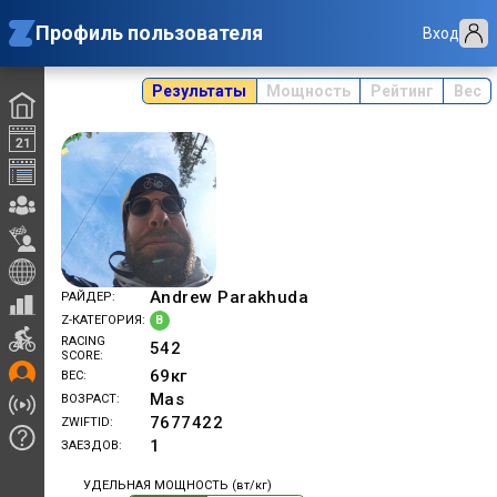
Профиль пользователя
Вход
Результаты
Мощность
Рейтинг
Вес
Andrew Parakhuda
РАЙДЕР
B
Z-КАТЕГОРИЯ
RACING
542
SCORE
69
кг
ВЕС
Mas
ВОЗРАСТ
7677422
ZWIFTID
1
ЗАЕЗДОВ
УДЕЛЬНАЯ МОЩНОСТЬ (вт/кг)