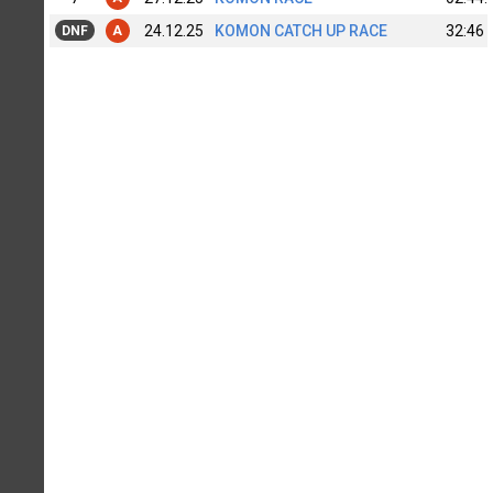
24.12.25
KOMON CATCH UP RACE
32:46
DNF
A