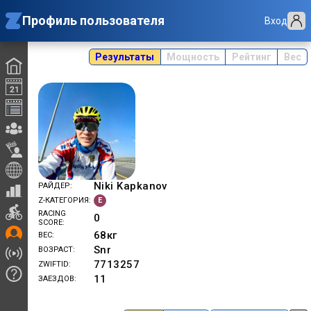
Профиль пользователя
Вход
Результаты
Мощность
Рейтинг
Вес
Niki Kapkanov
РАЙДЕР
E
Z-КАТЕГОРИЯ
RACING
0
SCORE
68
кг
ВЕС
Snr
ВОЗРАСТ
7713257
ZWIFTID
11
ЗАЕЗДОВ