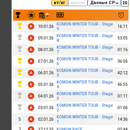
вт/кг
ватты
Данные CP
Результаты заездов Niki Kapkanov
KOMON WINTER TOUR - Stage
10.01.26
16:11
A
9
KOMON WINTER TOUR - Stage
09.01.26
53:05
A
8
KOMON WINTER TOUR - Stage
08.01.26
01:16:
A
7
KOMON WINTER TOUR - Stage
07.01.26
36:06
A
6
KOMON WINTER TOUR - Stage
06.01.26
42:12
A
5
KOMON WINTER TOUR - Stage
05.01.26
46:55
A
4
KOMON WINTER TOUR - Stage
04.01.26
01:11:
A
3
KOMON WINTER TOUR - Stage
03.01.26
01:06:
A
2
KOMON WINTER TOUR - Stage
5
02.01.26
14:36
A
1
7
27.12.25
KOMON RACE
02:44:
A