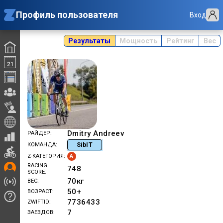
Профиль пользователя
Вход
Результаты
Мощность
Рейтинг
Вес
Dmitry Andreev
РАЙДЕР
SibIT
КОМАНДА
A
Z-КАТЕГОРИЯ
RACING
748
SCORE
70
кг
ВЕС
50+
ВОЗРАСТ
7736433
ZWIFTID
7
ЗАЕЗДОВ