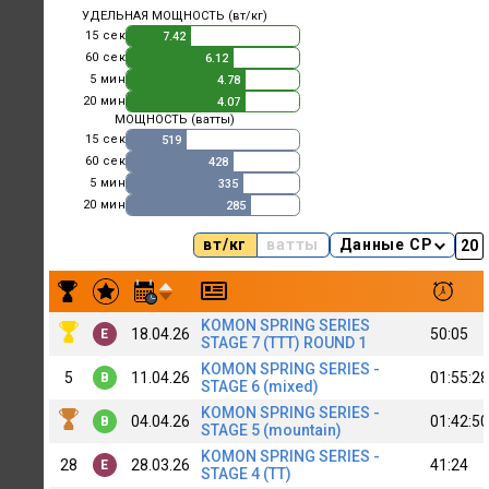
УДЕЛЬНАЯ МОЩНОСТЬ (вт/кг)
15 сек
7.42
60 сек
6.12
5 мин
4.78
20 мин
4.07
МОЩНОСТЬ (ватты)
15 сек
519
60 сек
428
5 мин
335
20 мин
285
вт/кг
ватты
Данные CP
Результаты заездов Dmitry Andreev (SibiT) [B+]
KOMON SPRING SERIES
18.04.26
50:05
E
STAGE 7 (TTT) ROUND 1
KOMON SPRING SERIES -
5
11.04.26
01:55:28
B
STAGE 6 (mixed)
KOMON SPRING SERIES -
04.04.26
01:42:50
B
STAGE 5 (mountain)
KOMON SPRING SERIES -
28
28.03.26
41:24
E
STAGE 4 (TT)