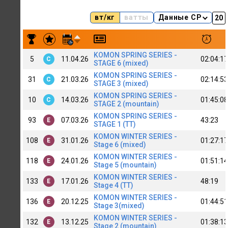
вт/кг
ватты
Данные CP
Результаты заездов D. Skripnikov(C+)_NEXT
KOMON SPRING SERIES -
5
11.04.26
02:04:17
C
STAGE 6 (mixed)
KOMON SPRING SERIES -
31
21.03.26
02:14:53
C
STAGE 3 (mixed)
KOMON SPRING SERIES -
10
14.03.26
01:45:08
C
STAGE 2 (mountain)
KOMON SPRING SERIES -
93
07.03.26
43:23
E
STAGE 1 (TT)
KOMON WINTER SERIES -
108
31.01.26
01:27:17
E
Stage 6 (mixed)
KOMON WINTER SERIES -
118
24.01.26
01:51:14
E
Stage 5 (mountain)
KOMON WINTER SERIES -
133
17.01.26
48:19
E
Stage 4 (TT)
KOMON WINTER SERIES -
136
20.12.25
01:44:51
E
Stage 3(mixed)
KOMON WINTER SERIES -
132
13.12.25
01:38:13
E
Stage 2 (mountain)