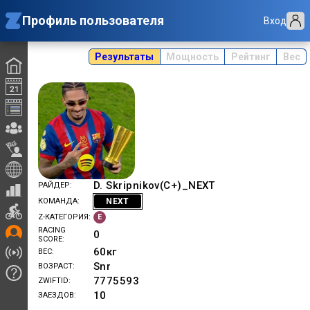
Профиль пользователя
Вход
Результаты
Мощность
Рейтинг
Вес
D. Skripnikov(C+)_NEXT
РАЙДЕР
NEXT
КОМАНДА
E
Z-КАТЕГОРИЯ
RACING
0
SCORE
60
кг
ВЕС
Snr
ВОЗРАСТ
7775593
ZWIFTID
10
ЗАЕЗДОВ