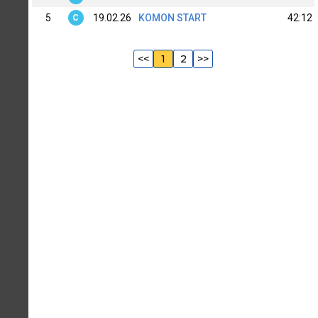
5
19.02.26
KOMON START
42:12
C
<<
1
2
>>