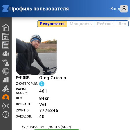
Профиль пользователя
Вход
Результаты
Мощность
Рейтинг
Вес
OIeg Grishin
РАЙДЕР
C
Z-КАТЕГОРИЯ
RACING
461
SCORE
84
кг
ВЕС
Vet
ВОЗРАСТ
7776345
ZWIFTID
40
ЗАЕЗДОВ
УДЕЛЬНАЯ МОЩНОСТЬ (вт/кг)