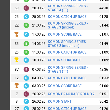
KOMON SPRING SERIES -
69
28.03.26
44:38
E
STAGE 4 (TT)
25
25.03.26
KOMON CATCH UP RACE
01:28:
C
KOMON SPRING SERIES -
22
21.03.26
01:44:
B
STAGE 3 (mixed)
17.03.26
KOMON SCORE RACE
01:07:
C
KOMON SPRING SERIES -
35
14.03.26
01:49:
B
STAGE 2 (mountain)
26
11.03.26
KOMON CATCH UP RACE
01:09:
B
10.03.26
KOMON SCORE RACE
01:09:
C
KOMON SPRING SERIES -
87
07.03.26
42:36
E
STAGE 1 (TT)
12
04.03.26
KOMON CATCH UP RACE
01:33:
C
03.03.26
KOMON SCORE RACE
01:06:
C
7
26.02.26
KOMON DRAG RACE ROUND 2
01:51
E
8
26.02.26
KOMON START
30:42
C
27
25.02.26
KOMON CATCH UP RACE
01:26:
C