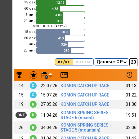
15 сек
12.13
60 сек
4.83
5 мин
3.83
20 мин
3.3
МОЩНОСТЬ (ватты)
15 сек
1031
60 сек
410
5 мин
326
20 мин
280
вт/кг
ватты
Данные CP
Результаты заездов OIeg Grishin
14
22.07.26
KOMON CATCH UP RACE
01:13:
C
15
15.07.26
KOMON CATCH UP RACE
01:22:
C
19
27.05.26
KOMON CATCH UP RACE
01:30:
B
KOMON SPRING SERIES -
11.04.26
19:51
DNF
B
STAGE 6 (mixed)
KOMON SPRING SERIES -
26
04.04.26
02:06:
B
STAGE 5 (mountain)
12
01.04.26
KOMON CATCH UP RACE
01:43:
B