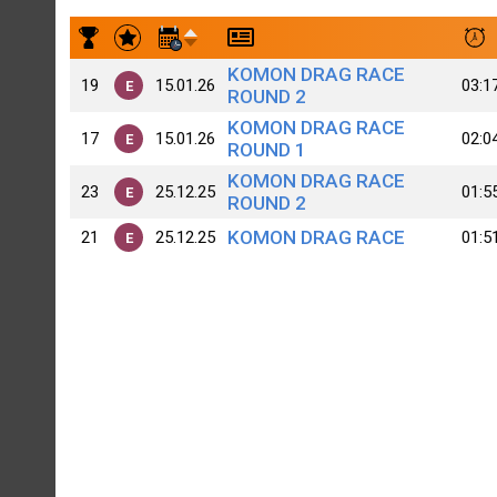
Результаты заездов Michael Smiley 😀 🇸🇯
KOMON DRAG RACE
19
15.01.26
03:1
E
ROUND 2
KOMON DRAG RACE
17
15.01.26
02:0
E
ROUND 1
KOMON DRAG RACE
23
25.12.25
01:5
E
ROUND 2
KOMON DRAG RACE
21
25.12.25
01:5
E