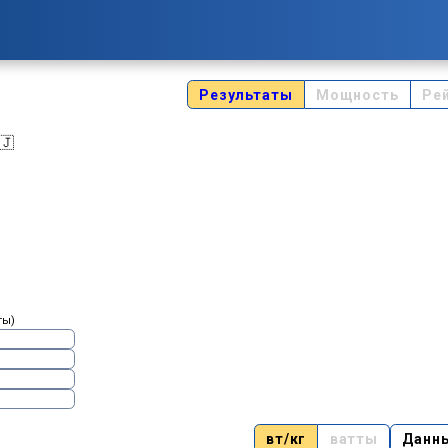
Результаты
Мощность
Ре
🇯
ты)
вт/кг
ватты
Данн