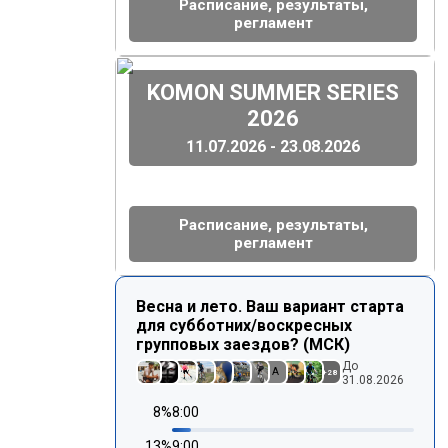
Расписание, результаты,
регламент
(
)
KOMON SUMMER SERIES
2026
11.07.2026 - 23.08.2026
Расписание, результаты,
регламент
Весна и лето. Ваш вариант старта
для субботних/воскресных
групповых заездов? (МСК)
До
A
+
28
31.08.2026
8
%
8:00
13
%
9:00