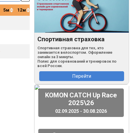
5м
12м
20м
40м
76.5
кг
76.5
Спортивная страховка
кг
Спортивная страховка для тех, кто
76.5
занимается велоспортом. Оформление
г
кг
онлайн за 3 минуты.
Полис для соревнований и тренировок по
76.5
кг
всей России.
Перейти
(
)
KOMON CATCH Up Race
2025\26
02.09.2025 - 30.08.2026