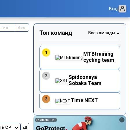
Вход
йтинг
Вес
Топ команд
Все команды →
1
MTBtraining
cycling team
2
Spidoznaya
Sobaka Team
3
Time NEXT
Реклама ·
18+
ые CP