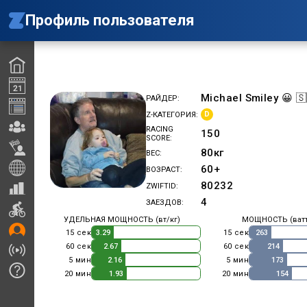
Профиль пользователя
Michael Smiley 😀 🇸
РАЙДЕР
D
Z-КАТЕГОРИЯ
RACING
150
SCORE
80
кг
ВЕС
60+
ВОЗРАСТ
80232
ZWIFTID
4
ЗАЕЗДОВ
УДЕЛЬНАЯ МОЩНОСТЬ (вт/кг)
МОЩНОСТЬ (ват
15 сек
15 сек
3.29
263
60 сек
60 сек
2.67
214
5 мин
5 мин
2.16
173
20 мин
20 мин
1.93
154