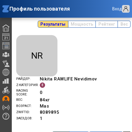
Профиль пользователя
Вход
Результаты
Мощность
Рейтинг
Вес
NR
Nikita RAWLIFE Nevidimov
РАЙДЕР
E
Z-КАТЕГОРИЯ
RACING
0
SCORE
84
кг
ВЕС
Mas
ВОЗРАСТ
8089895
ZWIFTID
1
ЗАЕЗДОВ