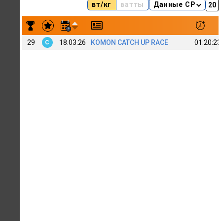
вт/кг
ватты
Данные CP
Результаты заездов Nikita RAWLIFE Nevidimov
29
18.03.26
KOMON CATCH UP RACE
01:20:23
C