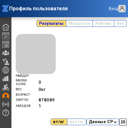
Профиль пользователя
Вход
Результаты
Мощность
Рейтинг
Вес
РАЙДЕР
RACING
0
SCORE
0
кг
ВЕС
ВОЗРАСТ
878089
ZWIFTID
1
ЗАЕЗДОВ
вт/кг
ватты
Данные CP