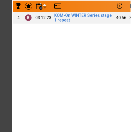
Результаты заездов Yulia Polevaya | top WA
KOM-On WINTER Series stage
4
03.12.23
40:56
3
E
1 repeat