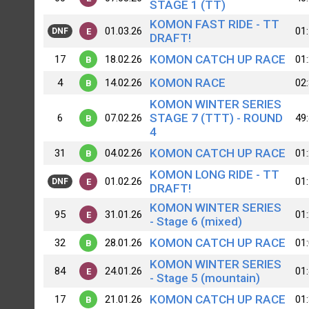
STAGE 1 (TT)
KOMON FAST RIDE - TT
01.03.26
01
E
DNF
DRAFT!
KOMON CATCH UP RACE
17
18.02.26
01
B
KOMON RACE
4
14.02.26
02
B
KOMON WINTER SERIES
STAGE 7 (TTT) - ROUND
6
07.02.26
49
B
4
KOMON CATCH UP RACE
31
04.02.26
01
B
KOMON LONG RIDE - TT
01.02.26
01
E
DNF
DRAFT!
KOMON WINTER SERIES
95
31.01.26
01
E
- Stage 6 (mixed)
KOMON CATCH UP RACE
32
28.01.26
01
B
KOMON WINTER SERIES
84
24.01.26
01
E
- Stage 5 (mountain)
KOMON CATCH UP RACE
17
21.01.26
01
B