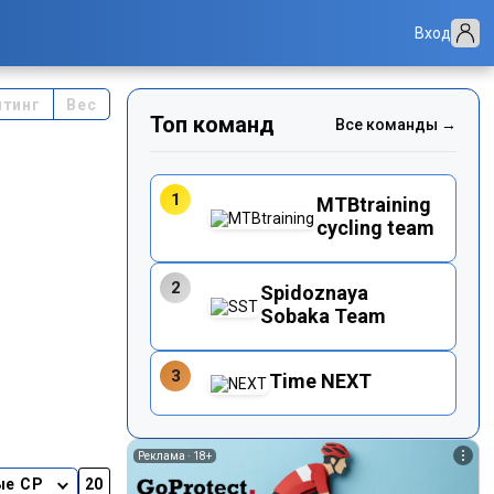
Вход
йтинг
Вес
Топ команд
Все команды →
1
MTBtraining
cycling team
2
Spidoznaya
Sobaka Team
3
Time NEXT
Реклама ·
18+
ые CP