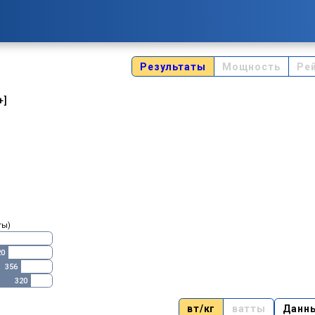
Результаты
Мощность
Ре
+]
ты)
20
356
320
вт/кг
ватты
Данн