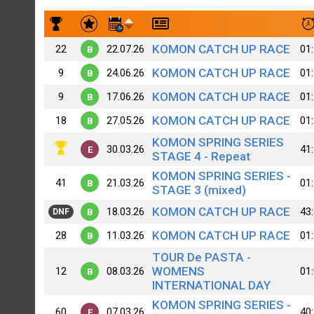
Результаты заездов 4. Alex Klim (SST) [B+]
KOMON CATCH UP RACE
22
22.07.26
01
B
KOMON CATCH UP RACE
9
24.06.26
01
B
KOMON CATCH UP RACE
9
17.06.26
01
B
KOMON CATCH UP RACE
18
27.05.26
01
B
KOMON SPRING SERIES
30.03.26
41
E
STAGE 4 - Repeat
KOMON SPRING SERIES -
41
21.03.26
01
B
STAGE 3 (mixed)
KOMON CATCH UP RACE
18.03.26
43
B
DNF
KOMON CATCH UP RACE
28
11.03.26
01
B
TOUR De PASTA -
WOMENS
12
08.03.26
01
B
INTERNATIONAL DAY
KOMON SPRING SERIES -
60
07.03.26
40
E