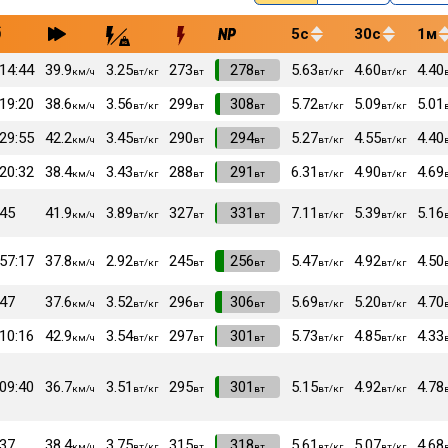
5с
30с
1м
:14:44
39.9
3.25
273
VI
278
5.63
4.60
4.40
км/ч
вт/кг
вт
вт
вт/кг
вт/кг
:19:20
38.6
3.56
299
VI
308
5.72
5.09
5.01
км/ч
вт/кг
вт
вт
вт/кг
вт/кг
:29:55
42.2
3.45
290
VI
294
5.27
4.55
4.40
км/ч
вт/кг
вт
вт
вт/кг
вт/кг
:20:32
38.4
3.43
288
VI
291
6.31
4.90
4.69
км/ч
вт/кг
вт
вт
вт/кг
вт/кг
:45
41.9
3.89
327
VI
331
7.11
5.39
5.16
км/ч
вт/кг
вт
вт
вт/кг
вт/кг
:57:17
37.8
2.92
245
VI
256
5.47
4.92
4.50
км/ч
вт/кг
вт
вт
вт/кг
вт/кг
:47
37.6
3.52
296
VI
306
5.69
5.20
4.70
км/ч
вт/кг
вт
вт
вт/кг
вт/кг
:10:16
42.9
3.54
297
VI
301
5.73
4.85
4.33
км/ч
вт/кг
вт
вт
вт/кг
вт/кг
:09:40
36.7
3.51
295
VI
301
5.15
4.92
4.78
км/ч
вт/кг
вт
вт
вт/кг
вт/кг
:37
38.4
3.75
315
VI
318
5.61
5.07
4.68
км/ч
вт/кг
вт
вт
вт/кг
вт/кг