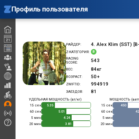
Профиль пользователя
4. Alex Klim (SST) [B
РАЙДЕР
B
Z-КАТЕГОРИЯ
RACING
543
SCORE
84
кг
ВЕС
50+
ВОЗРАСТ
994919
ZWIFTID
81
ЗАЕЗДОВ
УДЕЛЬНАЯ МОЩНОСТЬ (вт/кг)
МОЩНОСТЬ (ват
15 сек
15 сек
5.35
450
60 сек
60 сек
5.01
4
5 мин
5 мин
4.24
20 мин
20 мин
3.81