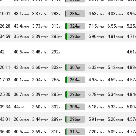
:10:01
43.1
3.37
283
VI
286
4.63
4.03
3.96
км/ч
вт/кг
вт
вт
вт/кг
вт/кг
:26:28
43.4
3.73
313
VI
324
7.15
6.55
5.25
км/ч
вт/кг
вт
вт
вт/кг
вт/кг
:34:59
35.9
3.39
285
VI
293
5.90
4.81
4.71
км/ч
вт/кг
вт
вт
вт/кг
вт/кг
:42
40.5
3.48
292
4.61
км/ч
вт/кг
вт
:20:11
43.3
3.60
302
VI
307
6.33
5.12
4.88
км/ч
вт/кг
вт
вт
вт/кг
вт/кг
:17:03
40.1
3.04
255
VI
264
4.95
4.69
4.57
км/ч
вт/кг
вт
вт
вт/кг
вт/кг
:25:30
36.7
3.39
285
VI
293
6.78
5.34
4.84
км/ч
вт/кг
вт
вт
вт/кг
вт/кг
:09:34
44
3.60
302
VI
308
6.18
5.33
5.00
км/ч
вт/кг
вт
вт
вт/кг
вт/кг
:43:01
26.6
3.44
289
VI
296
5.91
5.26
4.57
км/ч
вт/кг
вт
вт
вт/кг
вт/кг
:36:40
40.5
3.69
310
VI
317
7.20
5.09
4.77
км/ч
вт/кг
вт
вт
вт/кг
вт/кг