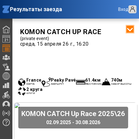
Результаты заезда
Вход
KOMON CATCH UP RACE
(private event)
среда, 15 апреля 26 г., 16:20
France
Peaky Pavé
61.4км
740м
КАРТА
МАРШРУТ
РАССТОЯНИЕ
НАБОР ВЫСОТЫ
2 круга
КРУГИ
KOMON CATCH Up Race 2025\26
02.09.2025 - 30.08.2026