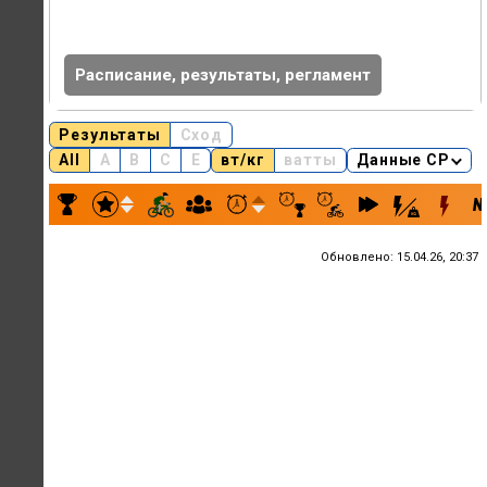
Расписание, результаты, регламент
Результаты
Сход
All
A
B
C
E
вт/кг
ватты
Данные CP
Результаты заезда KOMON CATCH UP RACE, 15.04.26, 16:20
Обновлено:
15.04.26, 20:37