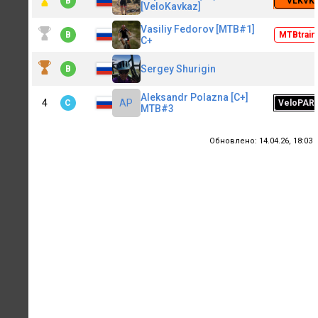
B
VLKVK
[VeloKavkaz]
Vasiliy Fedorov [MTB#1]
B
MTBtrain
C+
Sergey Shurigin
B
Aleksandr Polazna [C+]
4
AP
C
VeloPAR
MTB#3
Обновлено:
14.04.26, 18:03