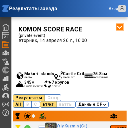
Результаты заезда
Вход
KOMON SCORE RACE
(private event)
вторник, 14 апреля 26 г., 16:00
Makuri Islands
Castle Crit
25.8км
КАРТА
МАРШРУТ
РАССТОЯНИЕ
345м
7 кругов
НАБОР ВЫСОТЫ
КРУГИ
Результаты
Сход
All
B
C
вт/кг
ватты
Данные CP
Результаты заезда KOMON SCORE RACE, 14.04.26, 16:00
Yriy Kuzmin (C+)