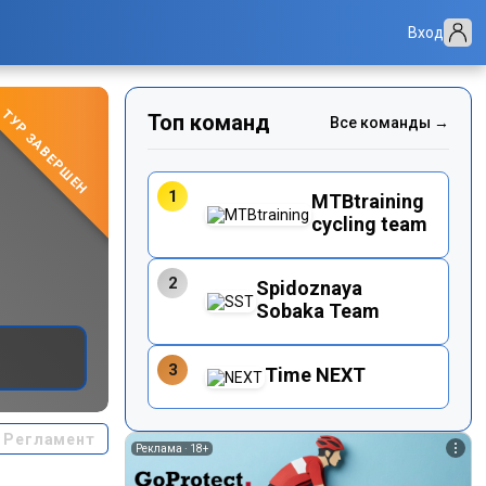
Вход
ТУР ЗАВЕРШЕН
Топ команд
Все команды →
1
MTBtraining
cycling team
2
Spidoznaya
Sobaka Team
3
Time NEXT
Регламент
Реклама ·
18+