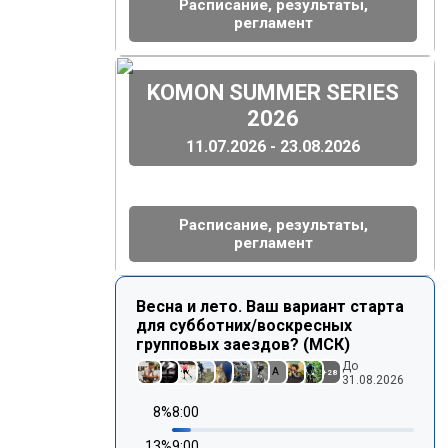
Расписание, результаты,
регламент
(
)
KOMON SUMMER SERIES
2026
11.07.2026 - 23.08.2026
Расписание, результаты,
регламент
Весна и лето. Ваш вариант старта
для субботних/воскресных
групповых заездов? (МСК)
До
A
+
28
31.08.2026
8
%
8:00
13
%
9:00